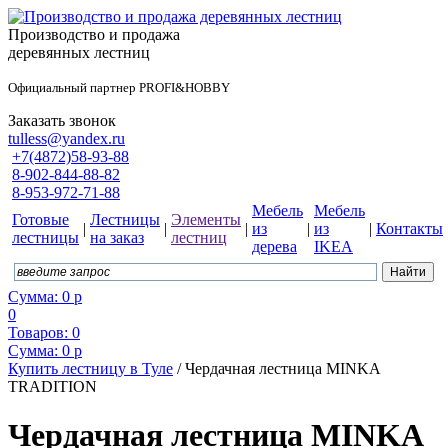
Производство и продажа
деревянных лестниц
Официальный партнер PROFI&HOBBY
Заказать звонок
tulless@yandex.ru
+7(4872)58-93-88
8-902-844-88-82
8-953-972-71-88
Мебель
Мебель
Готовые
Лестницы
Элементы
|
|
|
из
|
из
|
Контакты
лестницы
на заказ
лестниц
дерева
IKEA
Сумма:
0
р
0
Товаров:
0
Сумма:
0
р
Купить лестницу в Туле
/
Чердачная лестница MINKA
TRADITION
Чердачная лестница MINKA