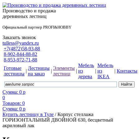
Производство и продажа
деревянных лестниц
Официальный партнер PROFI&HOBBY
Заказать звонок
tulless@yandex.ru
+7(4872)58-93-88
8-902-844-88-82
8-953-972-71-88
Мебель
Мебель
Готовые
Лестницы
Элементы
|
|
|
из
|
из
|
Контакты
лестницы
на заказ
лестниц
дерева
IKEA
Сумма:
0
р
0
Товаров:
0
Сумма:
0
р
Купить лестницу в Туле
/
Корпус стеллажа
ГОРИЗОНТАЛЬНЫЙ ДВОЙНОЙ 630, бесцветный
акриловый лак