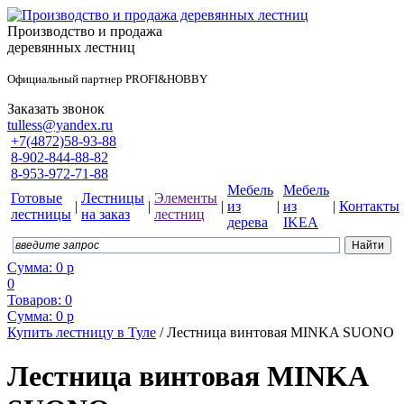
Производство и продажа
деревянных лестниц
Официальный партнер PROFI&HOBBY
Заказать звонок
tulless@yandex.ru
+7(4872)58-93-88
8-902-844-88-82
8-953-972-71-88
Мебель
Мебель
Готовые
Лестницы
Элементы
|
|
|
из
|
из
|
Контакты
лестницы
на заказ
лестниц
дерева
IKEA
Сумма:
0
р
0
Товаров:
0
Сумма:
0
р
Купить лестницу в Туле
/
Лестница винтовая MINKA SUONO
Лестница винтовая MINKA