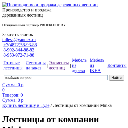
Производство и продажа
деревянных лестниц
Официальный партнер PROFI&HOBBY
Заказать звонок
tulless@yandex.ru
+7(4872)58-93-88
8-902-844-88-82
8-953-972-71-88
Мебель
Мебель
Готовые
Лестницы
Элементы
|
|
|
из
|
из
|
Контакты
лестницы
на заказ
лестниц
дерева
IKEA
Сумма:
0
р
0
Товаров:
0
Сумма:
0
р
Купить лестницу в Туле
/
Лестницы от компании Minka
Лестницы от компании