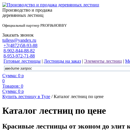
Производство и продажа
деревянных лестниц
Официальный партнер PROFI&HOBBY
Заказать звонок
tulless@yandex.ru
+7(4872)58-93-88
8-902-844-88-82
8-953-972-71-88
Готовые лестницы
|
Лестницы на заказ
|
Элементы лестниц
|
Ме
Сумма:
0
р
0
Товаров:
0
Сумма:
0
р
Купить лестницу в Туле
/
Каталог лестниц по цене
Каталог лестниц по цене
Красивые лестницы от эконом до элит 