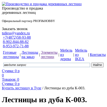
Производство и продажа
деревянных лестниц
Официальный партнер PROFI&HOBBY
Заказать звонок
tulless@yandex.ru
+7(4872)58-93-88
8-902-844-88-82
8-953-972-71-88
Мебель
Мебель
Готовые
Лестницы
Элементы
|
|
|
из
|
из
|
Контакты
лестницы
на заказ
лестниц
дерева
IKEA
Сумма:
0
р
0
Товаров:
0
Сумма:
0
р
Купить лестницу в Туле
/
Лестницы из дуба К-003.
Лестницы из дуба К-003.