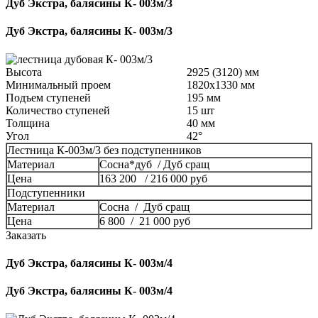
Дуб Экстра, балясины К- 003м/3
Дуб Экстра, балясины К- 003м/3
Высота
2925 (3120) мм
Минимальный проем
1820x1330 мм
Подъем ступеней
195 мм
Количество ступеней
15 шт
Толщина
40 мм
Угол
42°
Лестница К-003м/3 без подступенников
Материал
Сосна*дуб / Дуб сращ
Цена
163 200 / 216 000 руб
Подступенники
Материал
Сосна / Дуб сращ
Цена
6 800 / 21 000 руб
Заказать
Дуб Экстра, балясины К- 003м/4
Дуб Экстра, балясины К- 003м/4