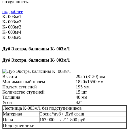
воздушность.
подробнее
К- 003м/1
К- 003м/2
К- 003м/3
К- 003м/4
К- 003м/5
Дуб Экстра, балясины К- 003м/1
Дуб Экстра, балясины К- 003м/1
Высота
2925 (3120) мм
Минимальный проем
1820x1550 мм
Подъем ступеней
195 мм
Количество ступеней
15 шт
Толщина
40 мм
Угол
42°
Лестница К-003м/1 без подступенников
Материал
Сосна*дуб / Дуб сращ
Цена
163 900 / 211 800 руб
Подступенники