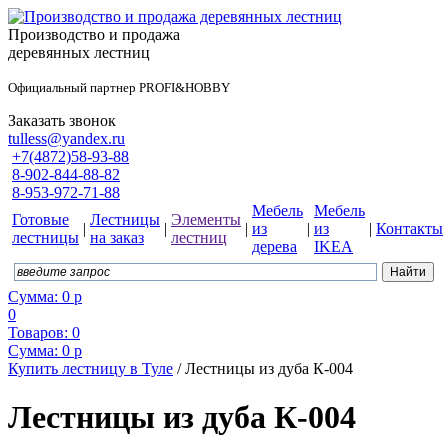
Производство и продажа
деревянных лестниц
Официальный партнер PROFI&HOBBY
Заказать звонок
tulless@yandex.ru
+7(4872)58-93-88
8-902-844-88-82
8-953-972-71-88
Мебель
Мебель
Готовые
Лестницы
Элементы
|
|
|
из
|
из
|
Контакты
лестницы
на заказ
лестниц
дерева
IKEA
Сумма:
0
р
0
Товаров:
0
Сумма:
0
р
Купить лестницу в Туле
/
Лестницы из дуба К-004
Лестницы из дуба К-004