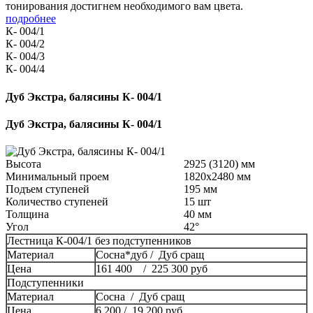
тонирования достигнем необходимого вам цвета.
подробнее
К- 004/1
К- 004/2
К- 004/3
К- 004/4
Дуб Экстра, балясины К- 004/1
Дуб Экстра, балясины К- 004/1
Высота
2925 (3120) мм
Минимальный проем
1820x2480 мм
Подъем ступеней
195 мм
Количество ступеней
15 шт
Толщина
40 мм
Угол
42°
Лестница К-004/1 без подступенников
Материал
Сосна*дуб / Дуб сращ
Цена
161 400 / 225 300 руб
Подступенники
Материал
Сосна / Дуб сращ
Цена
6 200 / 19 200 руб