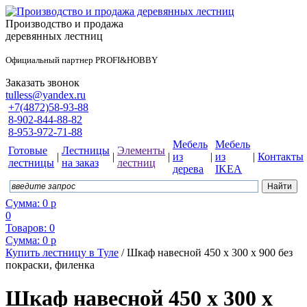
Производство и продажа
деревянных лестниц
Официальный партнер PROFI&HOBBY
Заказать звонок
tulless@yandex.ru
+7(4872)58-93-88
8-902-844-88-82
8-953-972-71-88
Мебель
Мебель
Готовые
Лестницы
Элементы
|
|
|
из
|
из
|
Контакты
лестницы
на заказ
лестниц
дерева
IKEA
Сумма:
0
р
0
Товаров:
0
Сумма:
0
р
Купить лестницу в Туле
/
Шкаф навесной 450 х 300 х 900 без
покраски, филенка
Шкаф навесной 450 х 300 х