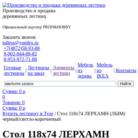
Производство и продажа
деревянных лестниц
Официальный партнер PROFI&HOBBY
Заказать звонок
tulless@yandex.ru
+7(4872)58-93-88
8-902-844-88-82
8-953-972-71-88
Мебель
Мебель
Готовые
Лестницы
Элементы
|
|
|
из
|
из
|
Контакты
лестницы
на заказ
лестниц
дерева
IKEA
Сумма:
0
р
0
Товаров:
0
Сумма:
0
р
Купить лестницу в Туле
/
Стол 118x74 ЛЕРХАМН (ЛЫМ)
черный/светло-коричневый
Стол 118x74 ЛЕРХАМН