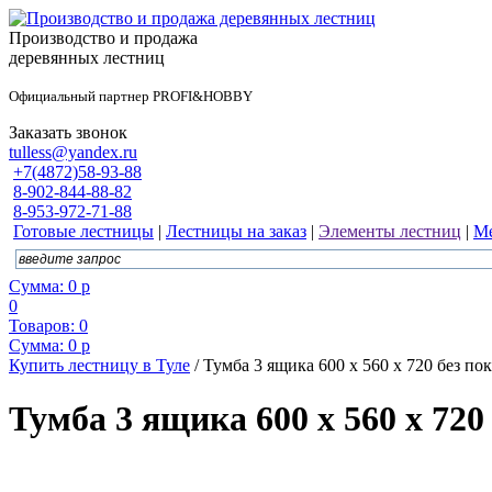
Производство и продажа
деревянных лестниц
Официальный партнер PROFI&HOBBY
Заказать звонок
tulless@yandex.ru
+7(4872)58-93-88
8-902-844-88-82
8-953-972-71-88
Готовые лестницы
|
Лестницы на заказ
|
Элементы лестниц
|
Ме
Сумма:
0
р
0
Товаров:
0
Сумма:
0
р
Купить лестницу в Туле
/
Тумба 3 ящика 600 х 560 х 720 без пок
Тумба 3 ящика 600 х 560 х 720