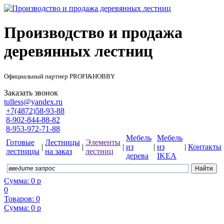
Производство и продажа
деревянных лестниц
Официальный партнер PROFI&HOBBY
Заказать звонок
tulless@yandex.ru
+7(4872)58-93-88
8-902-844-88-82
8-953-972-71-88
Мебель
Мебель
Готовые
Лестницы
Элементы
|
|
|
из
|
из
|
Контакты
лестницы
на заказ
лестниц
дерева
IKEA
Сумма:
0
р
0
Товаров:
0
Сумма:
0
р