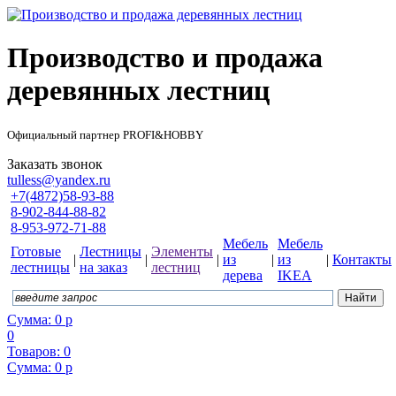
Производство и продажа
деревянных лестниц
Официальный партнер PROFI&HOBBY
Заказать звонок
tulless@yandex.ru
+7(4872)58-93-88
8-902-844-88-82
8-953-972-71-88
Мебель
Мебель
Готовые
Лестницы
Элементы
|
|
|
из
|
из
|
Контакты
лестницы
на заказ
лестниц
дерева
IKEA
Сумма:
0
р
0
Товаров:
0
Сумма:
0
р